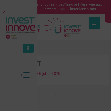
Aller
Prochain événement : Soirée Invest’Innove | Réservée aux
au
investisseurs - 13 octobre 2026 -
Inscrivez-vous
contenu
X
TRUSTEAT
Par
David Lefeuvre
/
6 juillet 2026
PRÉCÉDENT